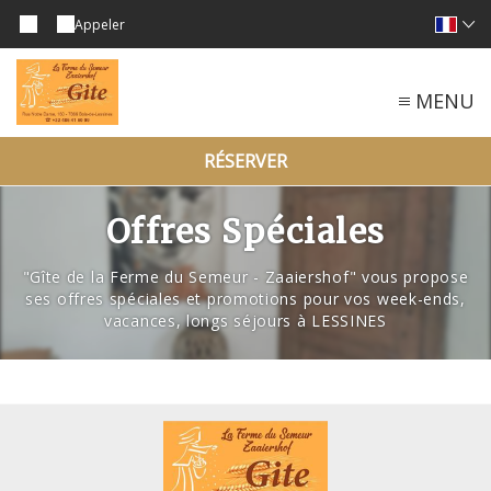
Appeler
MENU
RÉSERVER
Offres Spéciales
"Gîte de la Ferme du Semeur - Zaaiershof" vous propose
ses offres spéciales et promotions pour vos week-ends,
vacances, longs séjours à LESSINES