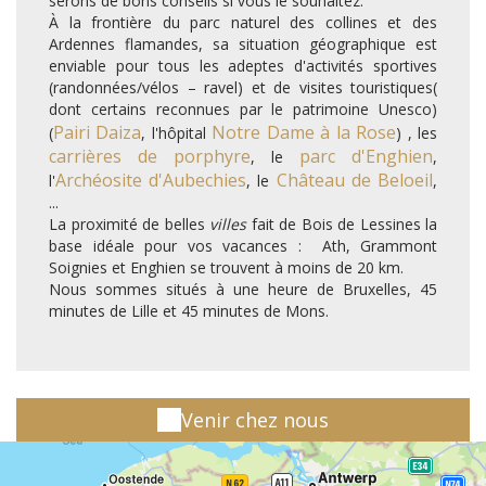
serons de bons conseils si vous le souhaitez.
À la frontière du parc naturel des collines et des
Ardennes flamandes, sa situation géographique est
enviable pour tous les adeptes d'activités sportives
(randonnées/vélos – ravel) et de visites touristiques(
dont certains reconnues par le patrimoine Unesco)
Pairi Daiza
Notre Dame à la Rose
(
, l'hôpital
) , les
carrières de porphyre
parc d'Enghien
, le
,
Archéosite d'Aubechies
Château de Beloeil
l'
, le
,
...
La proximité de belles
villes
fait de Bois de Lessines la
base idéale pour vos vacances : Ath, Grammont
Soignies et Enghien se trouvent à moins de 20 km.
Nous sommes situés à une heure de Bruxelles, 45
minutes de Lille et 45 minutes de Mons.
Venir chez nous