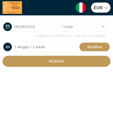
EUR
Soggiorno a partire da
8 agosto
a
9 agosto
1 alloggio / 2 adulti
Modifica