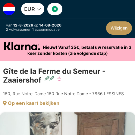
EUR
0
van
12-8-2026
op
14-08-2026
Wijzigen
2 volwassenen 1 accommodatie
Nieuw! Vanaf 35€, betaal uw reservatie in 3
keer zonder kosten (zie volgende stap)
Gîte de la Ferme du Semeur -
Zaaiershof
160, Rue Notre-Dame 160 Rue Notre Dame - 7866 LESSINES
Op een kaart bekijken