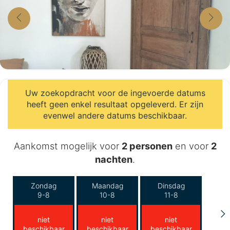
Uw zoekopdracht voor de ingevoerde datums
heeft geen enkel resultaat opgeleverd. Er zijn
evenwel andere datums beschikbaar.
Aankomst mogelijk voor
2 personen
en voor
2
nachten
.
Zondag
Maandag
Dinsdag
9-8
10-8
11-8
niet
niet
niet
beschikbaar
beschikbaar
beschikbaar