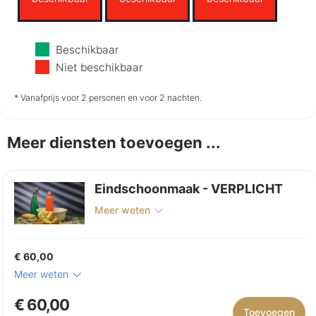
Woensdag
Donderdag
Vrijdag
Beschikbaar
12-8
13-8
14-8
Niet beschikbaar
niet
niet
niet
* Vanafprijs voor 2 personen en voor 2 nachten.
beschikbaar
beschikbaar
beschikbaar
Meer diensten toevoegen ...
Zaterdag
15-8
Eindschoonmaak - VERPLICHT
niet
beschikbaar
Meer weten
€ 60,00
Meer weten
€ 60,00
Toevoegen