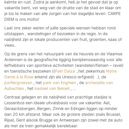
kalmte en rust. Zodra je aankomt, heb je het gevoel dat je op
vakantie bent, ver weg van de drukte van de stad en klaar om
je los te maken van alle zorgen van het dagelijks leven. CARPE
DIEM is ons motto!
Laat ons zeker weten of jullie speciale wensen hebben rond
uitstappen , wandelingen of bezoeken in de regio. In de
nabijheid zijn er lokale producenten van fruit, groenten, kaas of
vlees..
Op de grens van het natuurpark van de heuvels en de Vlaamse
Ardennen is de geografische ligging benijdenswaardig voor alle
liefhebbers van sportieve activiteiten (wandelen/fietsen – ravel)
en toeristische bezoeken ((
Pairi Daiza
,het ziekenhuis
Notre
Dame à la Rose
erkend zijn als Unesco-erfgoed) ), de
porfiergroeven
, het
park van Enghien
, de
archeosite van
Aubechies
, het
kasteel van Beloeil
, ...
Centraal gelegen en de nabijheid van prachtige
stadjes
is
Lessenbos een ideale uitvalsbasis voor uw vakantie: Aat,
Geraardsbergen, Bergen, Zinnik en Edingen liggen op minder
dan 20 km afstand. Maar ook de grotere steden zoals Brussel,
Rijsel, Gent alsook Brugge en Antwerpen zijn zowel met de auto
als met de trein gemakkelijk bereikbaar.