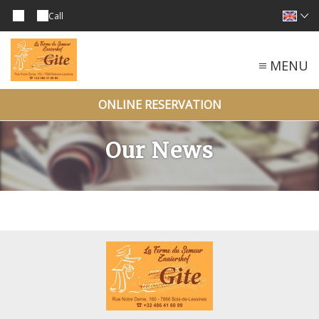
Call
MENU
ONLINE RESERVATION
Our News