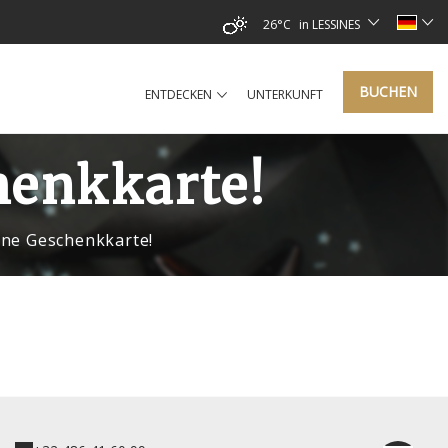
26°C
in LESSINES
BUCHEN
ENTDECKEN
UNTERKUNFT
henkkarte!
ine Geschenkkarte!